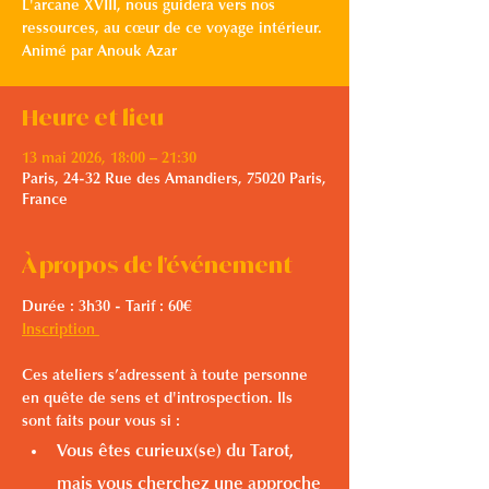
L'arcane XVIII, nous guidera vers nos
ressources, au cœur de ce voyage intérieur.
Animé par Anouk Azar
Heure et lieu
13 mai 2026, 18:00 – 21:30
Paris, 24-32 Rue des Amandiers, 75020 Paris,
France
À propos de l'événement
Durée : 3h30 - Tarif : 60€
Inscription 
Ces ateliers s’adressent à toute personne 
en quête de sens et d'introspection. Ils 
sont faits pour vous si :
Vous êtes curieux(se) du Tarot, 
mais vous cherchez une approche 