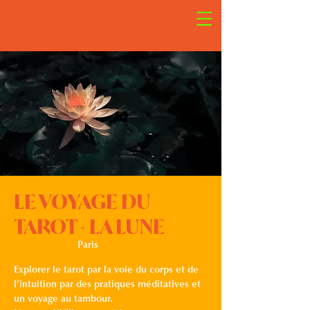
LE VOYAGE DU
TAROT - LA LUNE
mer. 13 mai
  |  
Paris
Explorer le tarot par la voie du corps et de
l’intuition par des pratiques méditatives et
un voyage au tambour.