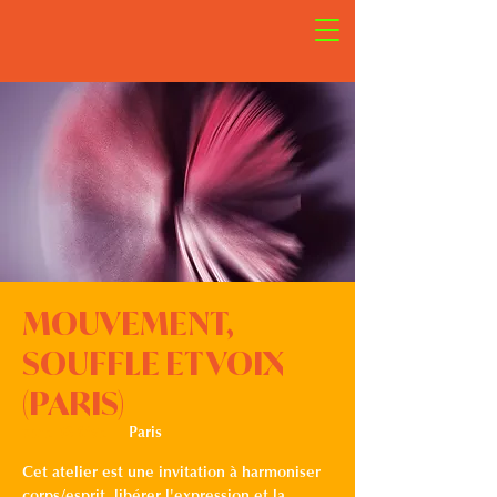
MOUVEMENT,
SOUFFLE ET VOIX
(PARIS)
mer. 18 févr.
  |  
Paris
Cet atelier est une invitation à harmoniser