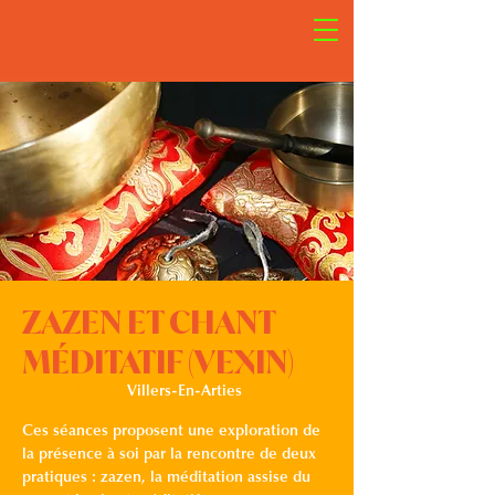
ZAZEN ET CHANT
MÉDITATIF (VEXIN)
ven. 13 févr.
  |  
Villers-En-Arties
Ces séances proposent une exploration de
la présence à soi par la rencontre de deux
pratiques : zazen, la méditation assise du